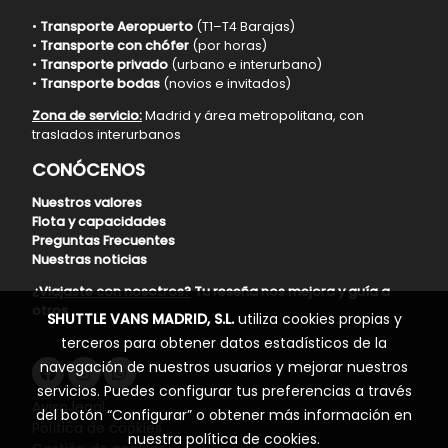
•
Transporte Aeropuerto
(T1–T4 Barajas)
•
Transporte con chófer
(por horas)
•
Transporte privado
(urbano e interurbano)
•
Transporte bodas
(novios e invitados)
Zona de servicio:
Madrid y área metropolitana, con
traslados interurbanos
CONÓCENOS
Nuestros valores
Flota y capacidades
Preguntas Frecuentes
Nuestras noticias
¿Viajaste con nosotros?
Tu reseña nos mejora y guía a
otros
SHUTTLE VANS MADRID, S.L.
utiliza cookies propias y
terceros para obtener datos estadísticos de la
navegación de nuestros usuarios y mejorar nuestros
servicios. Puedes configurar tus preferencias a través
Aviso legal
del botón “Configurar” o obtener más información en
Política de cookies
nuestra
política de cookies
.